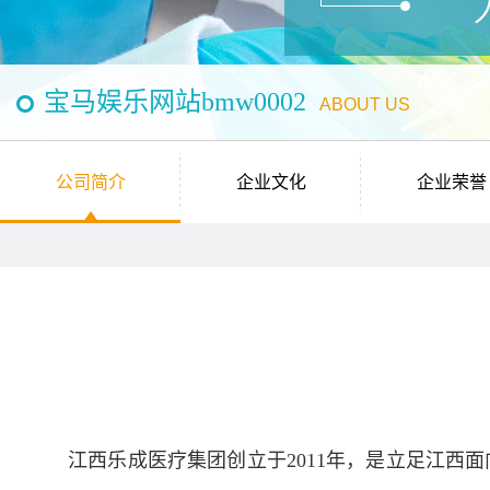
宝马娱乐网站bmw0002
ABOUT US
公司简介
企业文化
企业荣誉
江
西乐成医疗集团创立于
2011年，是立足江