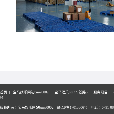
首页
|
宝马娱乐网站bmw0002
|
宝马娱乐bm777线路3
|
服务项目
|
频
版权所有：宝马娱乐网站bmw0002
赣ICP备17013806号
电话：0791-8818
公司地址：南昌市青山湖区南京东路898号医药谷6层 技术支持：
百恒网